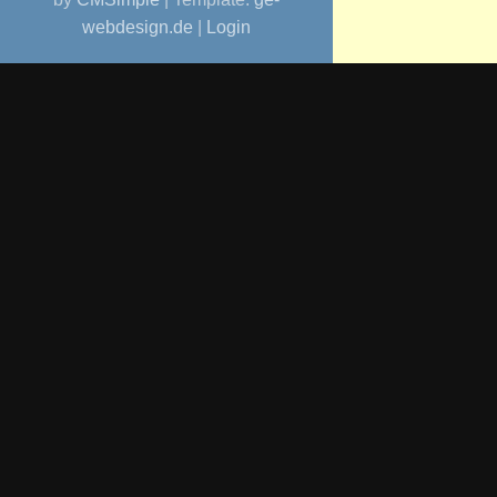
webdesign.de
|
Login