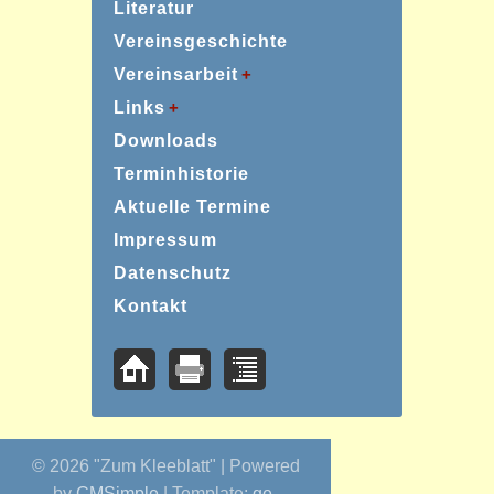
Literatur
Vereinsgeschichte
Vereinsarbeit
Links
Downloads
Terminhistorie
Aktuelle Termine
Impressum
Datenschutz
Kontakt
© 2026 "Zum Kleeblatt" | Powered
by
CMSimple
| Template:
ge-